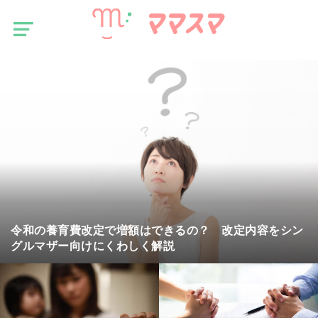
マ
マ
ス
マ
令和の養育費改定で増額はできるの？ 改定内容をシン
グルマザー向けにくわしく解説