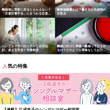
離婚後に実家に戻るともらえない？
離婚協議書とは？書き方と作成時の
「児童扶養手当」にまつわる注意点
注意点
と対策
シングルマザーのリアルな生活設
離婚に向けた準備〜離婚ってどうや
計。使える手当と支援制度
るの？どのような準備をしておけば
いいの？〜
人気の特集
【連載】江成道子のシングルマザー相談室