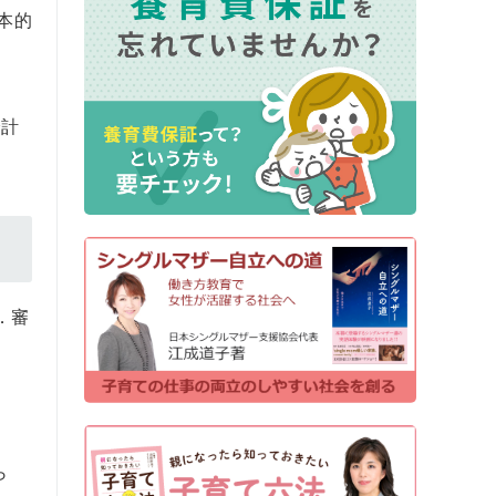
本的
で計
．審
ら