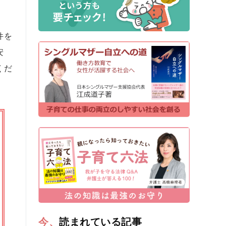
件を
安
くだ
今、読まれている記事