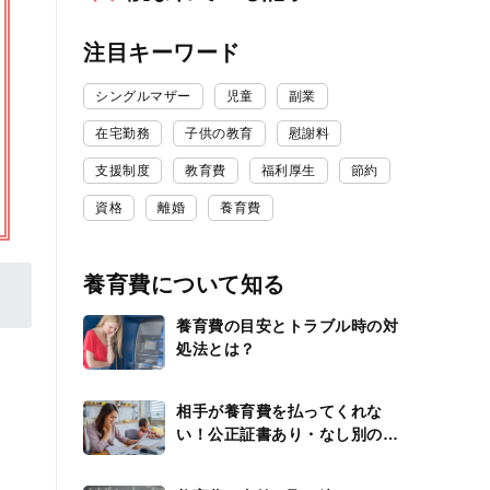
注目キーワード
シングルマザー
児童
副業
在宅勤務
子供の教育
慰謝料
支援制度
教育費
福利厚生
節約
資格
離婚
養育費
養育費について知る
養育費の目安とトラブル時の対
処法とは？
相手が養育費を払ってくれな
い！公正証書あり・なし別の対
応