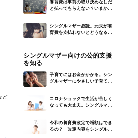
養育費は事前の取り決めなしだ
と払ってもらえない？いまから
できる交渉の仕方
シングルマザー必読。元夫が養
育費を支払わないとどうなる？
なにができる？
シングルマザー向けの公的支援
を知る
子育てにはお金がかかる。シン
グルマザーにやさしい子育て支
援制度
など
コロナショックで生活が苦しく
なっても大丈夫。シングルマザ
ーが活用できる公的支援を紹介
令和の養育費改定で増額はでき
るの？ 改定内容をシングルマ
ザー向けにくわしく解説