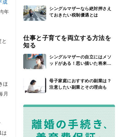
平成
シングルマザーなら絶対押さえ
均年
ておきたい税制優遇とは
仕事と子育てを両立する方法を
度と
知る
シングルマザーの自立にはメソ
ッドがある！思い描いた将来を
実現するためにすべきこと
母子家庭におすすめの副業は？
きほ
注意したい副業とその理由も
毎月
そ
1は