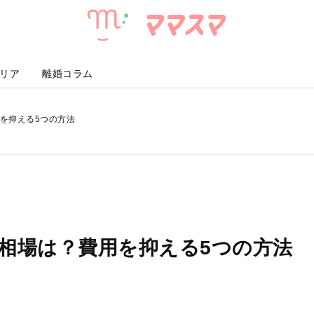
マ
マ
ス
マ
リア
離婚コラム
を抑える5つの方法
相場は？費用を抑える5つの方法