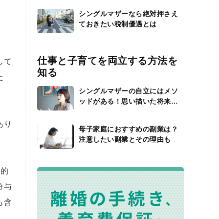
シングルマザーなら絶対押さえ
ておきたい税制優遇とは
仕事と子育てを両立する方法を
して
知る
た
シングルマザーの自立にはメソ
ッドがある！思い描いた将来を
実現するためにすべきこと
あり
母子家庭におすすめの副業は？
注意したい副業とその理由も
算的
分与
も含