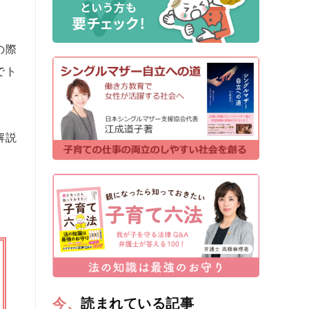
の際
でト
解説
今、読まれている記事