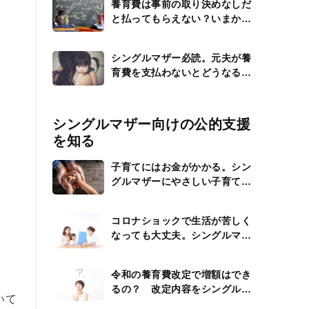
養育費は事前の取り決めなしだ
と払ってもらえない？いまから
できる交渉の仕方
シングルマザー必読。元夫が養
育費を支払わないとどうなる？
なにができる？
シングルマザー向けの公的支援
を知る
子育てにはお金がかかる。シン
グルマザーにやさしい子育て支
援制度
コロナショックで生活が苦しく
なっても大丈夫。シングルマザ
ーが活用できる公的支援を紹介
令和の養育費改定で増額はでき
るの？ 改定内容をシングルマ
いて
ザー向けにくわしく解説