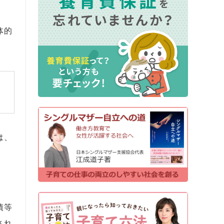
体的
は、
債等
され