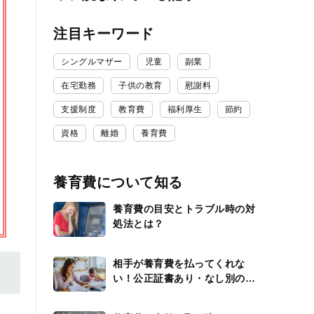
注目キーワード
シングルマザー
児童
副業
在宅勤務
子供の教育
慰謝料
支援制度
教育費
福利厚生
節約
資格
離婚
養育費
養育費について知る
養育費の目安とトラブル時の対
処法とは？
相手が養育費を払ってくれな
い！公正証書あり・なし別の対
応