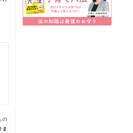
もの
りま